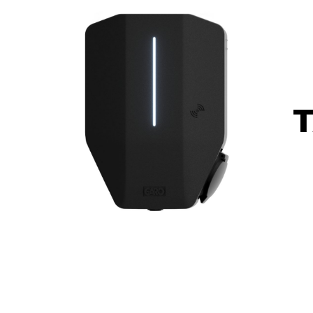
Hit enter to search or ESC to close