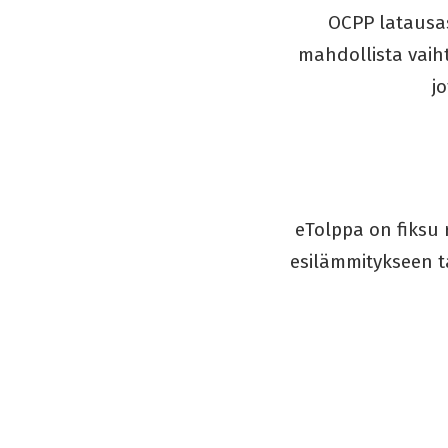
OCPP latausas
mahdollista vaih
j
eTolppa on fiksu 
esilämmitykseen ta