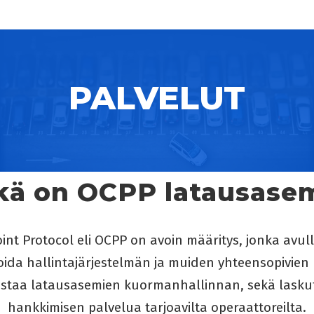
PALVELUT
kä on OCPP latausase
nt Protocol eli OCPP on avoin määritys, jonka avu
da hallintajärjestelmän ja muiden yhteensopivien 
istaa latausasemien kuormanhallinnan, sekä lasku
hankkimisen palvelua tarjoavilta operaattoreilta.