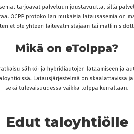
emat tarjoavat palveluun joustavuutta, sillä palve
taa. OCPP protokollan mukaisia latausasemia on mar
oten et ole yhteen laitevalmistajaan tai malliin sidott
Mikä on eTolppa?
ratkaisu sähkö- ja hybridiautojen lataamiseen ja a
loyhtiöissä. Latausjärjestelmä on skaalattavissa ja 
sekä tulevaisuudessa vaikka tolppa kerrallaan.
Edut taloyhtiölle