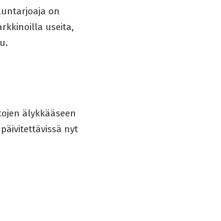
luntarjoaja on
kkinoilla useita,
u.
utojen älykkääseen
päivitettävissä nyt