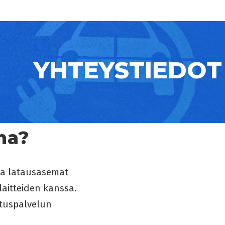
YHTEYSTIEDOT
ma?
lla latausasemat
laitteiden kanssa.
tuspalvelun